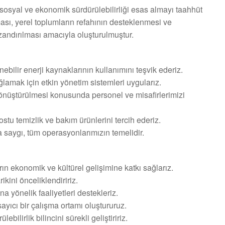
, sosyal ve ekonomik sürdürülebilirliği esas almayı taahhüt
ası, yerel toplumların refahının desteklenmesi ve
azandırılması amacıyla oluşturulmuştur.
nebilir enerji kaynaklarının kullanımını teşvik ederiz.
lamak için etkin yönetim sistemleri uygularız.
i dönüştürülmesi konusunda personel ve misafirlerimizi
ostu temizlik ve bakım ürünlerini tercih ederiz.
a saygı, tüm operasyonlarımızın temelidir.
ların ekonomik ve kültürel gelişimine katkı sağlarız.
kini önceliklendiririz.
a yönelik faaliyetleri destekleriz.
sayıcı bir çalışma ortamı oluştururuz.
bilirlik bilincini sürekli geliştiririz.