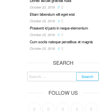
Donec iaculis gravida nulla
October 23, 2018
0
Etiam bibendum elit eget erat
October 23, 2018
0
Praesent id justo in neque elementum
October 23, 2018
0
Cum sociis natoque penatibus et magnis
October 23, 2018
0
SEARCH
FOLLOW US