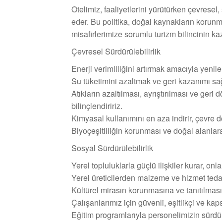
Otelimiz, faaliyetlerini yürütürken çevresel
eder. Bu politika, doğal kaynakların korunm
misafirlerimize sorumlu turizm bilincinin k
Çevresel Sürdürülebilirlik
Enerji verimliliğini artırmak amacıyla yenile
Su tüketimini azaltmak ve geri kazanımı sağ
Atıkların azaltılması, ayrıştırılması ve ger
bilinçlendiririz.
Kimyasal kullanımını en aza indirir, çevre d
Biyoçeşitliliğin korunması ve doğal alanlar
Sosyal Sürdürülebilirlik
Yerel topluluklarla güçlü ilişkiler kurar, on
Yerel üreticilerden malzeme ve hizmet tedari
Kültürel mirasın korunmasına ve tanıtılmasın
Çalışanlarımız için güvenli, eşitlikçi ve kap
Eğitim programlarıyla personelimizin sürdürüle